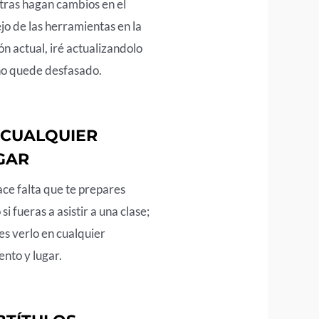
ras hagan cambios en el
o de las herramientas en la
ón actual, iré actualizandolo
no quede desfasado.
 CUALQUIER
GAR
ce falta que te prepares
si fueras a asistir a una clase;
s verlo en cualquier
nto y lugar.