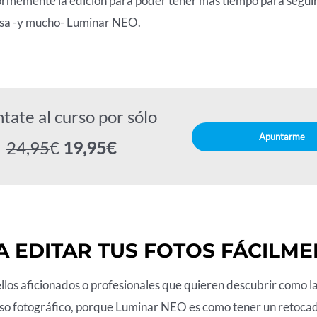
rmemente la edición para poder tener más tiempo para seguir 
eresa -y mucho- Luminar NEO.
tate al curso por sólo
Apuntarme
24,95
€
19,95€
 EDITAR TUS FOTOS FÁCILME
llos aficionados o profesionales que quieren descubrir como la i
eso fotográfico, porque Luminar NEO es como tener un retocado