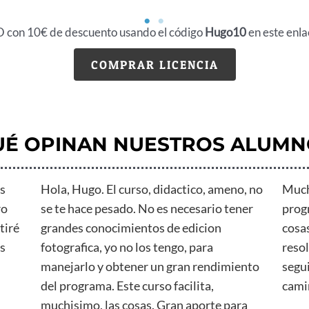
O con 10€ de descuento usando el código
Hugo10
en este enla
COMPRAR LICENCIA
UÉ OPINAN NUESTROS ALUMN
us
Hola, Hugo. El curso, didactico, ameno, no
Much
ro
se te hace pesado. No es necesario tener
prog
tiré
grandes conocimientos de edicion
cosa
es
fotografica, yo no los tengo, para
reso
manejarlo y obtener un gran rendimiento
segu
del programa. Este curso facilita,
cami
muchisimo, las cosas. Gran aporte para