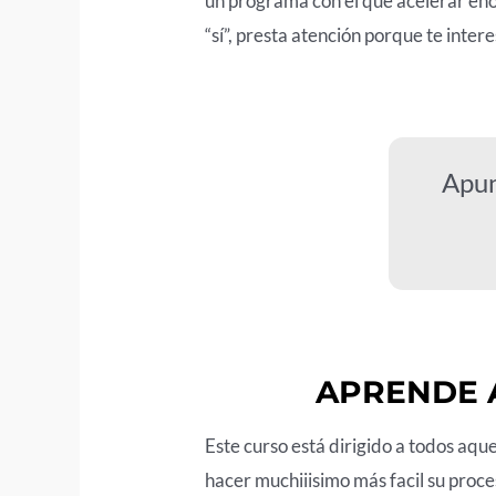
un programa con el que acelerar eno
“sí”, presta atención porque te int
Apun
APRENDE A
Este curso está dirigido a todos aque
hacer muchiiisimo más facil su proc