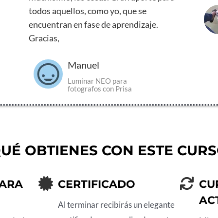
todos aquellos, como yo, que se
encuentran en fase de aprendizaje.
Gracias,
Manuel
Luminar NEO para
fotografos con Prisa
UÉ OBTIENES CON ESTE CUR
PARA
CERTIFICADO
CU
AC
Al terminar recibirás un elegante