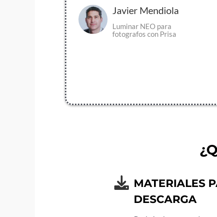
Javier Mendiola
Luminar NEO para
fotografos con Prisa
¿Q
MATERIALES 
DESCARGA