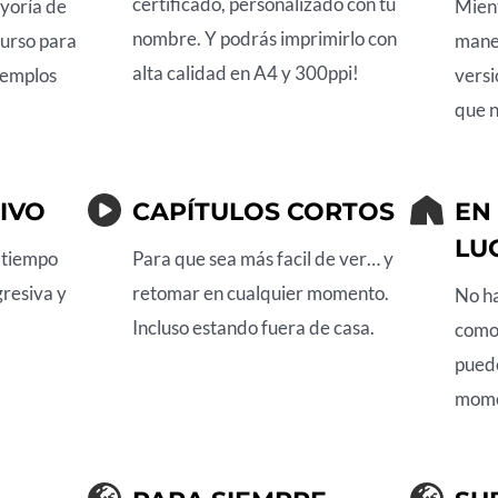
certificado, personalizado con tu
yoría de
Mient
nombre. Y podrás imprimirlo con
curso para
manej
alta calidad en A4 y 300ppi!
jemplos
versi
que 
IVO
CAPÍTULOS CORTOS
EN
LU
n tiempo
Para que sea más facil de ver… y
gresiva y
retomar en cualquier momento.
No ha
Incluso estando fuera de casa.
como 
puede
mome