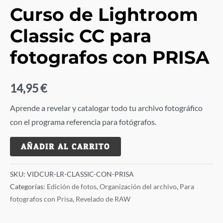
Curso de Lightroom
Classic CC para
fotografos con PRISA
14,95
€
Aprende a revelar y catalogar todo tu archivo fotográfico
con el programa referencia para fotógrafos.
Curso
AÑADIR AL CARRITO
de
Lightroom
SKU:
VIDCUR-LR-CLASSIC-CON-PRISA
Classic
Categorías:
Edición de fotos
,
Organización del archivo
,
Para
CC
fotografos con Prisa
,
Revelado de RAW
para