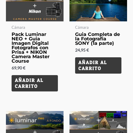
Cámara
Cámara
Pack Luminar
Guia Completa de
NEO + Guia
la Fotografia
Imagen Digital
SONY (1a parte)
Fotografos con
24,95
€
Prisa + NIKON
Camera Master
Course
AÑADIR AL
69,90
€
CARRITO
AÑADIR AL
CARRITO