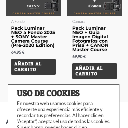
A Fondo
Cámara
Pack Luminar
Pack Luminar
NEO a Fondo 2025
NEO + Guia
+ SONY Master
Imagen Digital
Camera Course
Fotografos con
(Pre-2020 Edition)
Prisa + CANON
Master Course
64,95
€
69,90
€
AÑADIR AL
AÑADIR AL
CARRITO
CARRITO
USO DE COOKIES
En nuestra web usamos cookies para
ofrecerte una experiencia más eficiente y
recordar tus preferencias. Al hacer clic en
Acerca de…
“Aceptar”, aceptas el uso de todas las cookies.
Sin embargo, puedes hacer clic en