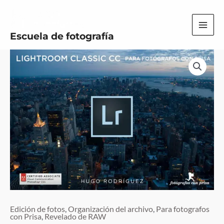
Ir
al
MAI
Escuela de fotografía
contenido
MEN
Edición de fotos
,
Organización del archivo
,
Para fotografos
con Prisa
,
Revelado de RAW